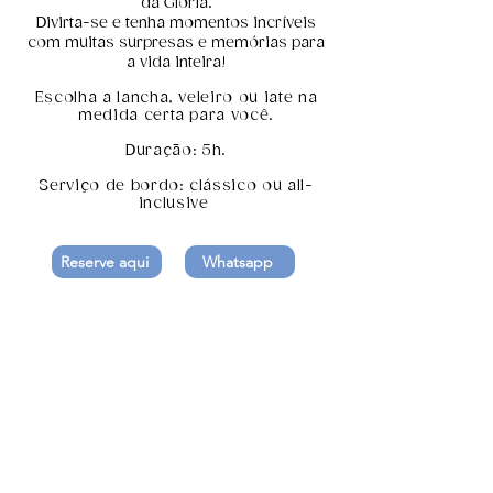
da Glória.
Divirta-se e tenha momentos incríveis
com muitas surpresas e memórias para
a vida inteira!
Escolha a lancha, veleiro ou iate na
medida certa para você.
Duração: 5h.
Serviço de bordo: clássico ou all-
inclusive
Reserve aqui
Whatsapp