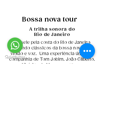
Bossa nova tour
A trilha sonora do
Rio de Janeiro
Passeie pela costa do Rio de Janeiro
ouvindo clássicos da bossa nova em
violão e voz. Uma experiência única na
companhia de Tom Jobim, João Gilberto,
Vinícius de Moraes e outros.
Duração: 5 horas
Serviço de bordo all-inclusive com frutos
do mar grelhados, cerveja, drinks, água
e frutas da estação.
Whatsapp
Reserve aqui